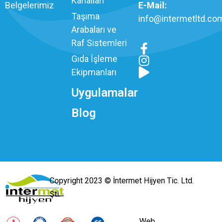
Kanalları
Belgelerimiz
E-Mail:
Taşıma
info@intermetltd.com
Arabaları ve
Raf Sistemleri
Gıda İşleme
Ekipmanları
Uygulamalar
Blog
Copyright 2023 © İntermet Hijyen Tic. Ltd.
Şti.
Web