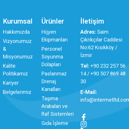
Kurumsal
Ürünler
İletişim
Hakkımızda
Hijyen
Adres:
Saim
Ekipmanları
Çıkrıkçılar Caddesi
Vizyonumuz
No:62 Kısıkköy /
&
Personel
İzmir
Misyonumuz
Soyunma
Dolapları
Kalite
Tel:
+90 232 257 56
Politikamız
Paslanmaz
14 / +90 507 869 48
Drenaj
30
Kariyer
Kanalları
Belgelerimiz
E-Mail:
Taşıma
info@intermetltd.com
Arabaları ve
Raf Sistemleri
Gıda İşleme