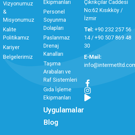
Ekipmanları
Çıkrıkçılar Caddesi
Vizyonumuz
No:62 Kısıkköy /
&
Personel
İzmir
Misyonumuz
Soyunma
Dolapları
Kalite
Tel:
+90 232 257 56
Politikamız
Paslanmaz
14 / +90 507 869 48
Drenaj
30
Kariyer
Kanalları
Belgelerimiz
E-Mail:
Taşıma
info@intermetltd.com
Arabaları ve
Raf Sistemleri
Gıda İşleme
Ekipmanları
Uygulamalar
Blog