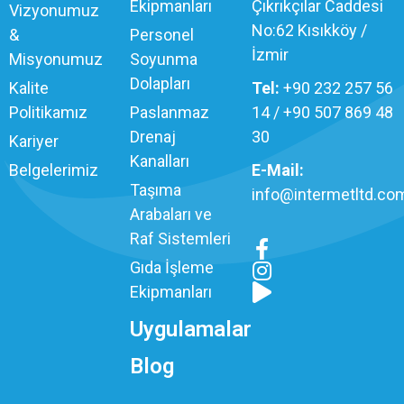
Ekipmanları
Çıkrıkçılar Caddesi
Vizyonumuz
No:62 Kısıkköy /
&
Personel
İzmir
Misyonumuz
Soyunma
Dolapları
Kalite
Tel:
+90 232 257 56
Politikamız
Paslanmaz
14 / +90 507 869 48
Drenaj
30
Kariyer
Kanalları
Belgelerimiz
E-Mail:
Taşıma
info@intermetltd.com
Arabaları ve
Raf Sistemleri
Gıda İşleme
Ekipmanları
Uygulamalar
Blog