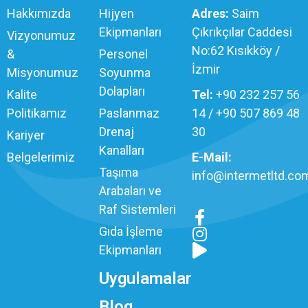
Hakkımızda
Hijyen
Adres:
Saim
Ekipmanları
Çıkrıkçılar Caddesi
Vizyonumuz
No:62 Kısıkköy /
&
Personel
İzmir
Misyonumuz
Soyunma
Dolapları
Kalite
Tel:
+90 232 257 56
Politikamız
Paslanmaz
14 / +90 507 869 48
Drenaj
30
Kariyer
Kanalları
Belgelerimiz
E-Mail:
Taşıma
info@intermetltd.com
Arabaları ve
Raf Sistemleri
Gıda İşleme
Ekipmanları
Uygulamalar
Blog