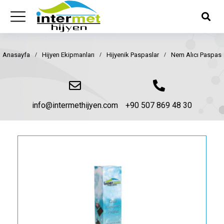
Anasayfa
Hijyen Ekipmanları
Hijyenik Paspaslar
Nem Alıcı Paspas
You are here:
info@intermethijyen.com
+90 507 869 48 30