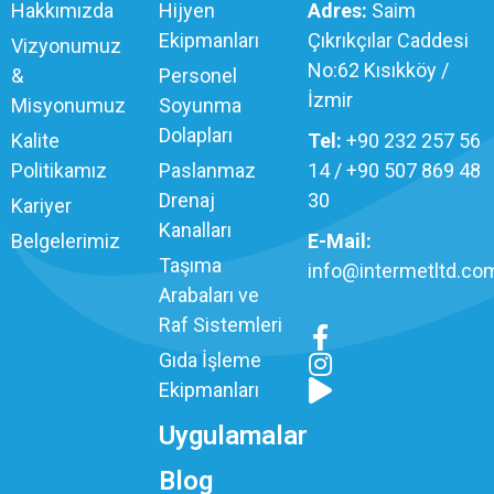
Hakkımızda
Hijyen
Adres:
Saim
Ekipmanları
Çıkrıkçılar Caddesi
Vizyonumuz
No:62 Kısıkköy /
&
Personel
İzmir
Misyonumuz
Soyunma
Dolapları
Kalite
Tel:
+90 232 257 56
Politikamız
Paslanmaz
14 / +90 507 869 48
Drenaj
30
Kariyer
Kanalları
Belgelerimiz
E-Mail:
Taşıma
info@intermetltd.com
Arabaları ve
Raf Sistemleri
Gıda İşleme
Ekipmanları
Uygulamalar
Blog